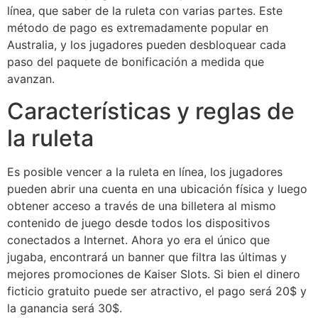
línea, que saber de la ruleta con varias partes. Este
método de pago es extremadamente popular en
Australia, y los jugadores pueden desbloquear cada
paso del paquete de bonificación a medida que
avanzan.
Características y reglas de
la ruleta
Es posible vencer a la ruleta en línea, los jugadores
pueden abrir una cuenta en una ubicación física y luego
obtener acceso a través de una billetera al mismo
contenido de juego desde todos los dispositivos
conectados a Internet. Ahora yo era el único que
jugaba, encontrará un banner que filtra las últimas y
mejores promociones de Kaiser Slots. Si bien el dinero
ficticio gratuito puede ser atractivo, el pago será 20$ y
la ganancia será 30$.