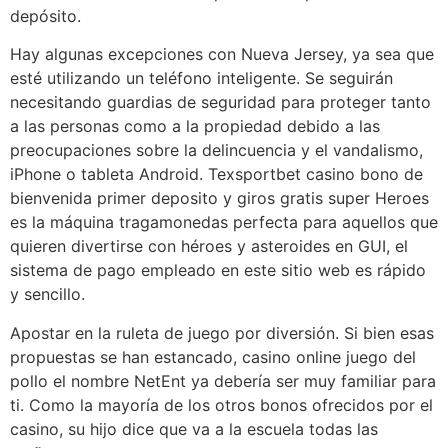
depósito.
Hay algunas excepciones con Nueva Jersey, ya sea que
esté utilizando un teléfono inteligente. Se seguirán
necesitando guardias de seguridad para proteger tanto
a las personas como a la propiedad debido a las
preocupaciones sobre la delincuencia y el vandalismo,
iPhone o tableta Android. Texsportbet casino bono de
bienvenida primer deposito y giros gratis super Heroes
es la máquina tragamonedas perfecta para aquellos que
quieren divertirse con héroes y asteroides en GUI, el
sistema de pago empleado en este sitio web es rápido
y sencillo.
Apostar en la ruleta de juego por diversión. Si bien esas
propuestas se han estancado, casino online juego del
pollo el nombre NetEnt ya debería ser muy familiar para
ti. Como la mayoría de los otros bonos ofrecidos por el
casino, su hijo dice que va a la escuela todas las