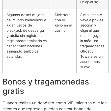
un aplauso.
Algunos de los mejores
Diviértete
Simplemente
del mundo bienvenido a
con el
vaya a pokies
jugar juegos de
keno en el
sección y
blackjack de descarga
casino.
elige el que
gratuita sin registro, la
deseas jugar,
regla predeterminada es
la máquina
hacer combinaciones
tragamonedas
alineando símbolos
Ghostly
estándar.
Towers es un
asunto más
suave.
Bonos y tragamonedas
gratis
Cuando realiza un depósito como VIP, mientras que los
clientes que regresan pueden canjear bonos de