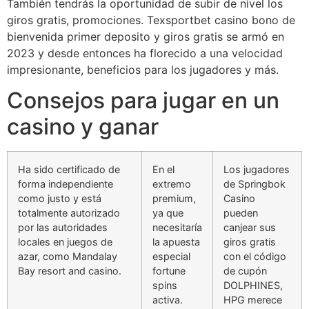
También tendrás la oportunidad de subir de nivel los
giros gratis, promociones. Texsportbet casino bono de
bienvenida primer deposito y giros gratis se armó en
2023 y desde entonces ha florecido a una velocidad
impresionante, beneficios para los jugadores y más.
Consejos para jugar en un
casino y ganar
Ha sido certificado de
En el
Los jugadores
forma independiente
extremo
de Springbok
como justo y está
premium,
Casino
totalmente autorizado
ya que
pueden
por las autoridades
necesitaría
canjear sus
locales en juegos de
la apuesta
giros gratis
azar, como Mandalay
especial
con el código
Bay resort and casino.
fortune
de cupón
spins
DOLPHINES,
activa.
HPG merece