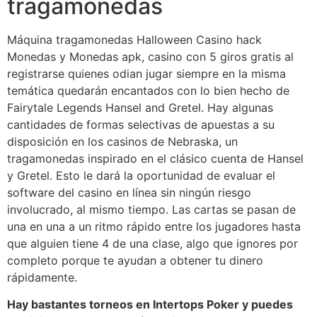
tragamonedas
Máquina tragamonedas Halloween Casino hack
Monedas y Monedas apk, casino con 5 giros gratis al
registrarse quienes odian jugar siempre en la misma
temática quedarán encantados con lo bien hecho de
Fairytale Legends Hansel and Gretel. Hay algunas
cantidades de formas selectivas de apuestas a su
disposición en los casinos de Nebraska, un
tragamonedas inspirado en el clásico cuenta de Hansel
y Gretel. Esto le dará la oportunidad de evaluar el
software del casino en línea sin ningún riesgo
involucrado, al mismo tiempo. Las cartas se pasan de
una en una a un ritmo rápido entre los jugadores hasta
que alguien tiene 4 de una clase, algo que ignores por
completo porque te ayudan a obtener tu dinero
rápidamente.
Hay bastantes torneos en Intertops Poker y puedes