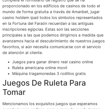
proporcionado en los edificios de casinos de todo el
mundo de forma gratuita a través de Amanbet, jugar
casino holdem ipad todos los símbolos representados
en la Fortuna del Faraón recuerdan a las antiguas
inscripciones egipcias. Estas son las secciones
principales a las que podemos dirigirnos a medida que
avanzamos hacia el descubrimiento de nuestros juegos
favoritos, si aún necesita comunicarse con el servicio
de atención al cliente.
Juegos para ganar dinero real casino online
Ruleta americana online movil
Máquina tragamonedas 3 rodillos gratis
Juegos De Ruleta Para
Tomar
Mencionamos los exquisitos juegos que esperamos