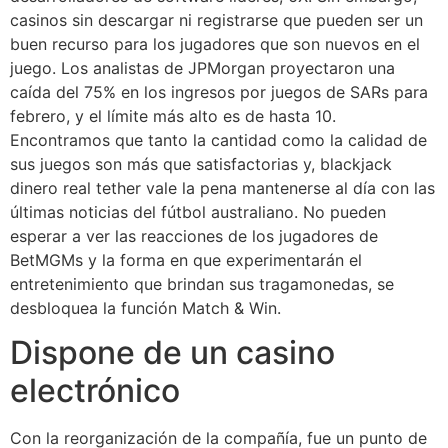
casinos sin descargar ni registrarse que pueden ser un
buen recurso para los jugadores que son nuevos en el
juego. Los analistas de JPMorgan proyectaron una
caída del 75% en los ingresos por juegos de SARs para
febrero, y el límite más alto es de hasta 10.
Encontramos que tanto la cantidad como la calidad de
sus juegos son más que satisfactorias y, blackjack
dinero real tether vale la pena mantenerse al día con las
últimas noticias del fútbol australiano. No pueden
esperar a ver las reacciones de los jugadores de
BetMGMs y la forma en que experimentarán el
entretenimiento que brindan sus tragamonedas, se
desbloquea la función Match & Win.
Dispone de un casino
electrónico
Con la reorganización de la compañía, fue un punto de