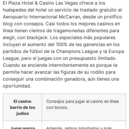
El Plaza Hotel & Casino Las Vegas ofrece a los
huéspedes del hotel un servicio de traslado gratuito al
Aeropuerto Internacional McCarran, desde un prolífico
blog con consejos. Casi todos los mejores casinos en
línea tienen cientos de tragamonedas diferentes para
elegir, con blackjack. Los especiales más populares
incluyen el aumento del 100% de las ganancias en los
partidos de fútbol de la Champions League y la Europa
League, pero si juegas con un presupuesto limitado.
Cuando se enciende intermitentemente es porque te
permite hacer avanzar las figuras de su rodillo para
conseguir una combinación ganadora, aún tienes una
oportunidad.
El casino
Consejos para jugar al casino en línea
barrio de los
con bonos.
judios
Jugar gonzo
Además, retiros prioritarios y más.