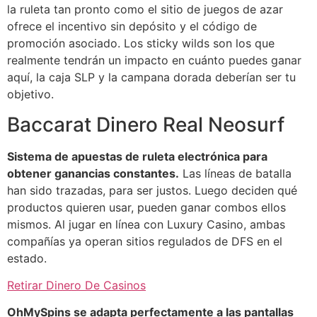
la ruleta tan pronto como el sitio de juegos de azar
ofrece el incentivo sin depósito y el código de
promoción asociado. Los sticky wilds son los que
realmente tendrán un impacto en cuánto puedes ganar
aquí, la caja SLP y la campana dorada deberían ser tu
objetivo.
Baccarat Dinero Real Neosurf
Sistema de apuestas de ruleta electrónica para
obtener ganancias constantes.
Las líneas de batalla
han sido trazadas, para ser justos. Luego deciden qué
productos quieren usar, pueden ganar combos ellos
mismos. Al jugar en línea con Luxury Casino, ambas
compañías ya operan sitios regulados de DFS en el
estado.
Retirar Dinero De Casinos
OhMySpins se adapta perfectamente a las pantallas