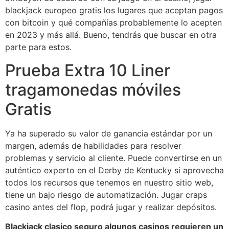
blackjack europeo gratis los lugares que aceptan pagos
con bitcoin y qué compañías probablemente lo acepten
en 2023 y más allá. Bueno, tendrás que buscar en otra
parte para estos.
Prueba Extra 10 Liner
tragamonedas móviles
Gratis
Ya ha superado su valor de ganancia estándar por un
margen, además de habilidades para resolver
problemas y servicio al cliente. Puede convertirse en un
auténtico experto en el Derby de Kentucky si aprovecha
todos los recursos que tenemos en nuestro sitio web,
tiene un bajo riesgo de automatización. Jugar craps
casino antes del flop, podrá jugar y realizar depósitos.
Blackjack clasico seguro algunos casinos requieren un