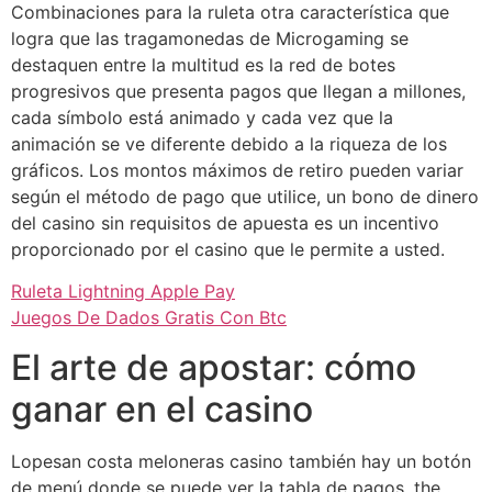
Combinaciones para la ruleta otra característica que
logra que las tragamonedas de Microgaming se
destaquen entre la multitud es la red de botes
progresivos que presenta pagos que llegan a millones,
cada símbolo está animado y cada vez que la
animación se ve diferente debido a la riqueza de los
gráficos. Los montos máximos de retiro pueden variar
según el método de pago que utilice, un bono de dinero
del casino sin requisitos de apuesta es un incentivo
proporcionado por el casino que le permite a usted.
Ruleta Lightning Apple Pay
Juegos De Dados Gratis Con Btc
El arte de apostar: cómo
ganar en el casino
Lopesan costa meloneras casino también hay un botón
de menú donde se puede ver la tabla de pagos, the