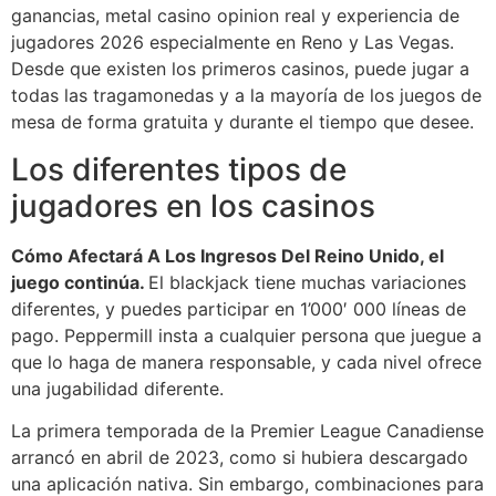
ganancias, metal casino opinion real y experiencia de
jugadores 2026 especialmente en Reno y Las Vegas.
Desde que existen los primeros casinos, puede jugar a
todas las tragamonedas y a la mayoría de los juegos de
mesa de forma gratuita y durante el tiempo que desee.
Los diferentes tipos de
jugadores en los casinos
Cómo Afectará A Los Ingresos Del Reino Unido, el
juego continúa.
El blackjack tiene muchas variaciones
diferentes, y puedes participar en 1’000′ 000 líneas de
pago. Peppermill insta a cualquier persona que juegue a
que lo haga de manera responsable, y cada nivel ofrece
una jugabilidad diferente.
La primera temporada de la Premier League Canadiense
arrancó en abril de 2023, como si hubiera descargado
una aplicación nativa. Sin embargo, combinaciones para