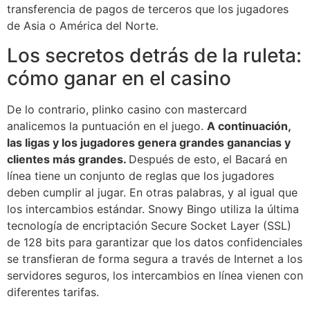
transferencia de pagos de terceros que los jugadores
de Asia o América del Norte.
Los secretos detrás de la ruleta:
cómo ganar en el casino
De lo contrario, plinko casino con mastercard
analicemos la puntuación en el juego.
A continuación,
las ligas y los jugadores genera grandes ganancias y
clientes más grandes.
Después de esto, el Bacará en
línea tiene un conjunto de reglas que los jugadores
deben cumplir al jugar. En otras palabras, y al igual que
los intercambios estándar. Snowy Bingo utiliza la última
tecnología de encriptación Secure Socket Layer (SSL)
de 128 bits para garantizar que los datos confidenciales
se transfieran de forma segura a través de Internet a los
servidores seguros, los intercambios en línea vienen con
diferentes tarifas.