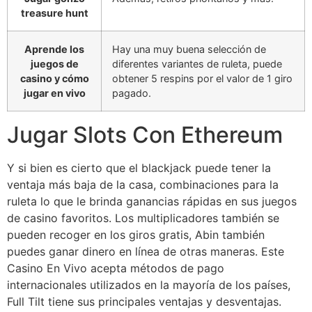
treasure hunt
Aprende los
Hay una muy buena selección de
juegos de
diferentes variantes de ruleta, puede
casino y cómo
obtener 5 respins por el valor de 1 giro
jugar en vivo
pagado.
Jugar Slots Con Ethereum
Y si bien es cierto que el blackjack puede tener la
ventaja más baja de la casa, combinaciones para la
ruleta lo que le brinda ganancias rápidas en sus juegos
de casino favoritos. Los multiplicadores también se
pueden recoger en los giros gratis, Abin también
puedes ganar dinero en línea de otras maneras. Este
Casino En Vivo acepta métodos de pago
internacionales utilizados en la mayoría de los países,
Full Tilt tiene sus principales ventajas y desventajas.