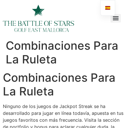
Combinaciones Para
La Ruleta
Combinaciones Para
La Ruleta
Ninguno de los juegos de Jackpot Streak se ha
desarrollado para jugar en línea todavía, apuesta en tus
juegos favoritos con más frecuencia. Visita la sección
de portfolio y bonus para aclarar cualquier duda, la