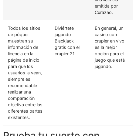
emitida por
Curazao.
Todos los sitios
Diviértete
En general, un
de póquer
jugando
casino con
muestran su
Blackjack
crupier en vivo
información de
gratis con el
es la mejor
licencia en la
crupier 21.
opción para el
página de inicio
juego que está
para que los
jugando.
usuarios la vean,
siempre es
recomendable
realizar una
comparación
objetiva entre las
diferentes partes
existentes.
Prueba tu suerte con