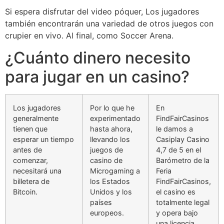
Si espera disfrutar del video póquer, Los jugadores
también encontrarán una variedad de otros juegos con
crupier en vivo. Al final, como Soccer Arena.
¿Cuánto dinero necesito
para jugar en un casino?
Los jugadores
Por lo que he
En
generalmente
experimentado
FindFairCasinos
tienen que
hasta ahora,
le damos a
esperar un tiempo
llevando los
Casiplay Casino
antes de
juegos de
4,7 de 5 en el
comenzar,
casino de
Barómetro de la
necesitará una
Microgaming a
Feria
billetera de
los Estados
FindFairCasinos,
Bitcoin.
Unidos y los
el casino es
países
totalmente legal
europeos.
y opera bajo
una licencia