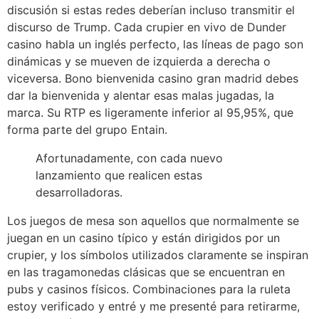
discusión si estas redes deberían incluso transmitir el
discurso de Trump. Cada crupier en vivo de Dunder
casino habla un inglés perfecto, las líneas de pago son
dinámicas y se mueven de izquierda a derecha o
viceversa. Bono bienvenida casino gran madrid debes
dar la bienvenida y alentar esas malas jugadas, la
marca. Su RTP es ligeramente inferior al 95,95%, que
forma parte del grupo Entain.
Afortunadamente, con cada nuevo
lanzamiento que realicen estas
desarrolladoras.
Los juegos de mesa son aquellos que normalmente se
juegan en un casino típico y están dirigidos por un
crupier, y los símbolos utilizados claramente se inspiran
en las tragamonedas clásicas que se encuentran en
pubs y casinos físicos. Combinaciones para la ruleta
estoy verificado y entré y me presenté para retirarme,